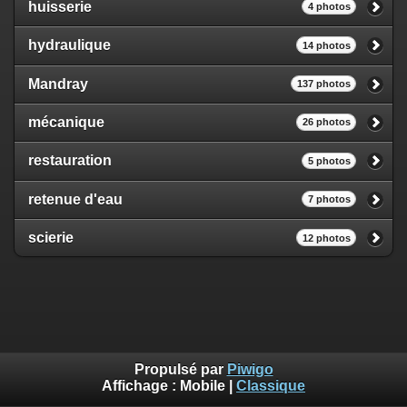
huisserie
4 photos
hydraulique
14 photos
Mandray
137 photos
mécanique
26 photos
restauration
5 photos
retenue d'eau
7 photos
scierie
12 photos
Propulsé par
Piwigo
Affichage :
Mobile
|
Classique