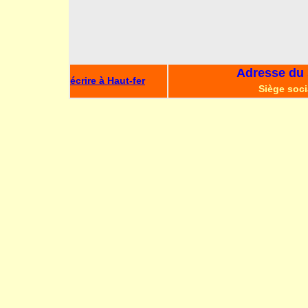
Adresse du s
écrire à Haut-fer
Siège soci