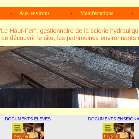
Aux environs
Manifestations
 "Le Haut-Fer", gestionnaire de la scierie hydraul
de découvrir le site, les patrimoines environnants 
DOCUMENTS ELEVES
DOCUMENTS ENSEIGN