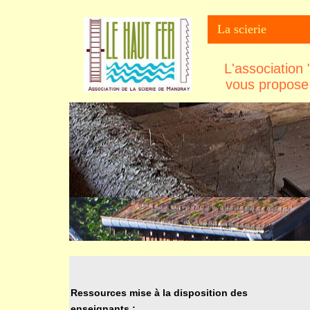
La scierie
L'association
vous propose 
Ressources mise à la disposition des
enseignants
: