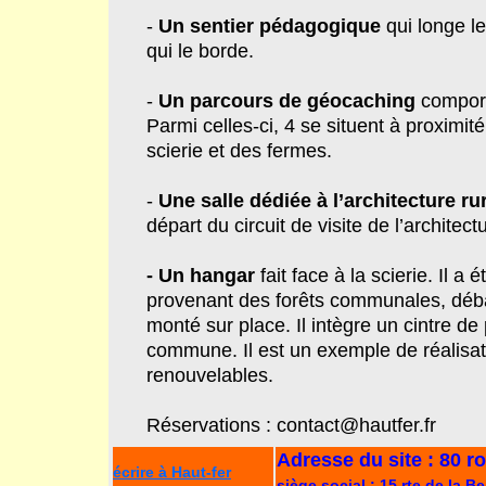
-
Un
sentier pédagogique
qui longe le
qui le borde.
-
Un
parcours de géocaching
comporta
Parmi celles-ci, 4 se situent à proximit
scierie et des fermes.
-
Une salle dédiée à
l’architecture ru
départ du circuit de visite de l’archite
- Un hangar
fait face à la scierie. Il a
provenant des forêts communales, débar
monté sur place. Il intègre un cintre de
commune. Il est un exemple de réalisat
renouvelables.
Réservations : contact@hautfer.fr
Adresse du site : 80 r
écrire à Haut-fer
siège social : 15 rte de la 